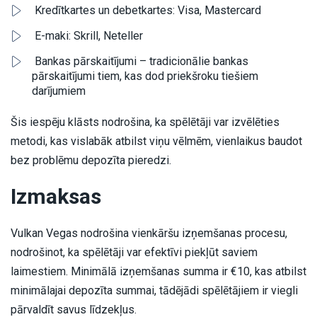
Kredītkartes un debetkartes: Visa, Mastercard
E-maki: Skrill, Neteller
Bankas pārskaitījumi – tradicionālie bankas
pārskaitījumi tiem, kas dod priekšroku tiešiem
darījumiem
Šis iespēju klāsts nodrošina, ka spēlētāji var izvēlēties
metodi, kas vislabāk atbilst viņu vēlmēm, vienlaikus baudot
bez problēmu depozīta pieredzi.
Izmaksas
Vulkan Vegas nodrošina vienkāršu izņemšanas procesu,
nodrošinot, ka spēlētāji var efektīvi piekļūt saviem
laimestiem. Minimālā izņemšanas summa ir €10, kas atbilst
minimālajai depozīta summai, tādējādi spēlētājiem ir viegli
pārvaldīt savus līdzekļus.