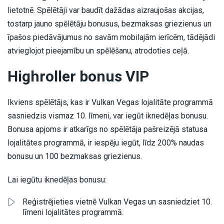
lietotnē. Spēlētāji var baudīt dažādas aizraujošas akcijas,
tostarp jauno spēlētāju bonusus, bezmaksas griezienus un
īpašos piedāvājumus no savām mobilajām ierīcēm, tādējādi
atvieglojot pieejamību un spēlēšanu, atrodoties ceļā.
Highroller bonus VIP
Ikviens spēlētājs, kas ir Vulkan Vegas lojalitāte programmā
sasniedzis vismaz 10. līmeni, var iegūt iknedēļas bonusu.
Bonusa apjoms ir atkarīgs no spēlētāja pašreizējā statusa
lojalitātes programmā, ir iespēju iegūt, līdz 200% naudas
bonusu un 100 bezmaksas griezienus.
Lai iegūtu iknedēļas bonusu:
Reģistrējieties vietnē Vulkan Vegas un sasniedziet 10.
līmeni lojalitātes programmā.