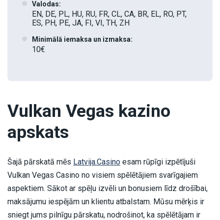
Valodas:
EN, DE, PL, HU, RU, FR, CL, CA, BR, EL, RO, PT,
ES, PH, PE, JA, FI, VI, TH, ZH
Minimālā iemaksa un izmaksa:
10€
Vulkan Vegas kazino
apskats
Šajā pārskatā mēs
Latvija.Casino
esam rūpīgi izpētījuši
Vulkan Vegas Casino no visiem spēlētājiem svarīgajiem
aspektiem. Sākot ar spēļu izvēli un bonusiem līdz drošībai,
maksājumu iespējām un klientu atbalstam. Mūsu mērķis ir
sniegt jums pilnīgu pārskatu, nodrošinot, ka spēlētājam ir