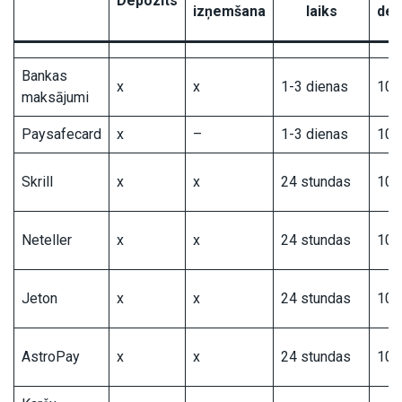
Depozīts
izņemšana
laiks
dep
Bankas
x
x
1-3 dienas
10 
maksājumi
Paysafecard
x
–
1-3 dienas
10 
Skrill
x
x
24 stundas
10 
Neteller
x
x
24 stundas
10 
Jeton
x
x
24 stundas
10 
AstroPay
x
x
24 stundas
10 