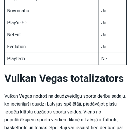
Novomatic
Jā
Play’n GO
Jā
NetEnt
Jā
Evolution
Jā
Playtech
Nē
Vulkan Vegas totalizators
Vulkan Vegas nodrošina daudzveidīgu sporta derību sadaļu,
ko iecienījuši daudzi Latvijas spēlētāji, piedāvājot plašu
iespēju klāstu dažādos sporta veidos. Viens no
populārākajiem sporta veidiem likmēm Latvijā ir futbols,
basketbols un teniss. Spēlētāji var iesaistīties derībās par