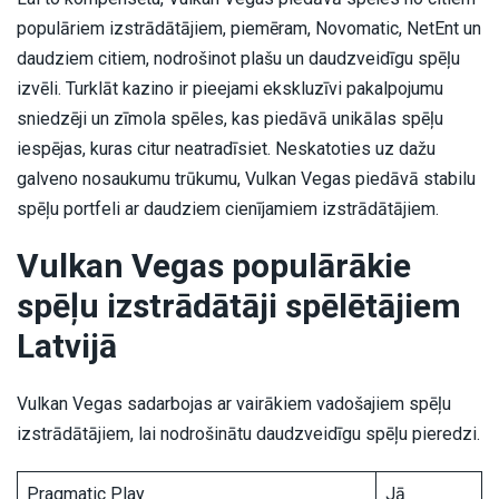
populāriem izstrādātājiem, piemēram, Novomatic, NetEnt un
daudziem citiem, nodrošinot plašu un daudzveidīgu spēļu
izvēli. Turklāt kazino ir pieejami ekskluzīvi pakalpojumu
sniedzēji un zīmola spēles, kas piedāvā unikālas spēļu
iespējas, kuras citur neatradīsiet. Neskatoties uz dažu
galveno nosaukumu trūkumu, Vulkan Vegas piedāvā stabilu
spēļu portfeli ar daudziem cienījamiem izstrādātājiem.
Vulkan Vegas populārākie
spēļu izstrādātāji spēlētājiem
Latvijā
Vulkan Vegas sadarbojas ar vairākiem vadošajiem spēļu
izstrādātājiem, lai nodrošinātu daudzveidīgu spēļu pieredzi.
Pragmatic Play
Jā