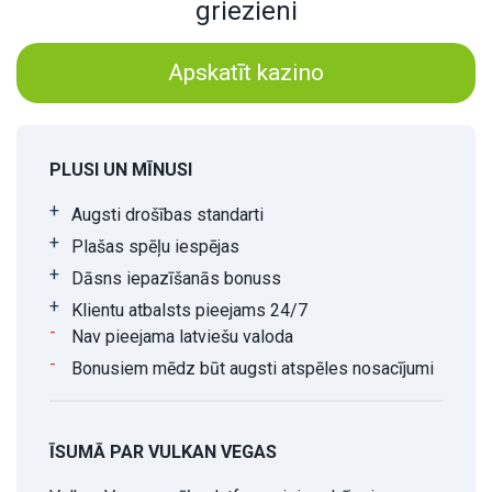
griezieni
Apskatīt kazino
PLUSI UN MĪNUSI
Augsti drošības standarti
Plašas spēļu iespējas
Dāsns iepazīšanās bonuss
Klientu atbalsts pieejams 24/7
Nav pieejama latviešu valoda
Bonusiem mēdz būt augsti atspēles nosacījumi
ĪSUMĀ PAR VULKAN VEGAS