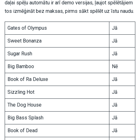
daļai spēļu automātu ir arī demo versijas, ļaujot spēlētājiem
tos izmēģināt bez maksas, pirms sākt spēlēt uz īstu naudu.
Gates of Olympus
Jā
Sweet Bonanza
Jā
Sugar Rush
Jā
Big Bamboo
Nē
Book of Ra Deluxe
Jā
Sizzling Hot
Jā
The Dog House
Jā
Big Bass Splash
Jā
Book of Dead
Jā