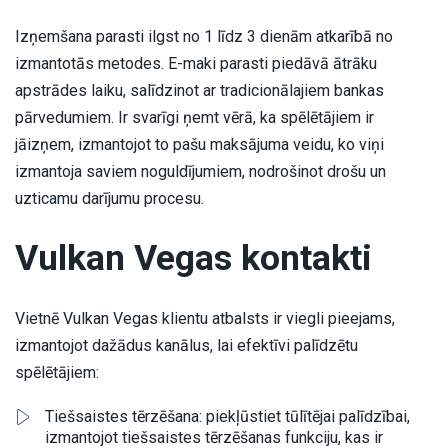
Izņemšana parasti ilgst no 1 līdz 3 dienām atkarībā no
izmantotās metodes. E-maki parasti piedāvā ātrāku
apstrādes laiku, salīdzinot ar tradicionālajiem bankas
pārvedumiem. Ir svarīgi ņemt vērā, ka spēlētājiem ir
jāizņem, izmantojot to pašu maksājuma veidu, ko viņi
izmantoja saviem noguldījumiem, nodrošinot drošu un
uzticamu darījumu procesu.
Vulkan Vegas kontakti
Vietnē Vulkan Vegas klientu atbalsts ir viegli pieejams,
izmantojot dažādus kanālus, lai efektīvi palīdzētu
spēlētājiem:
Tiešsaistes tērzēšana: piekļūstiet tūlītējai palīdzībai,
izmantojot tiešsaistes tērzēšanas funkciju, kas ir