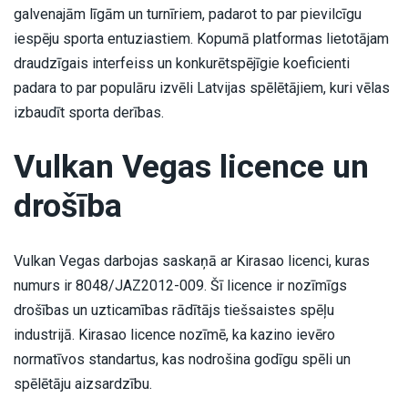
galvenajām līgām un turnīriem, padarot to par pievilcīgu
iespēju sporta entuziastiem. Kopumā platformas lietotājam
draudzīgais interfeiss un konkurētspējīgie koeficienti
padara to par populāru izvēli Latvijas spēlētājiem, kuri vēlas
izbaudīt sporta derības.
Vulkan Vegas licence un
drošība
Vulkan Vegas darbojas saskaņā ar Kirasao licenci, kuras
numurs ir 8048/JAZ2012-009. Šī licence ir nozīmīgs
drošības un uzticamības rādītājs tiešsaistes spēļu
industrijā. Kirasao licence nozīmē, ka kazino ievēro
normatīvos standartus, kas nodrošina godīgu spēli un
spēlētāju aizsardzību.