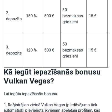
4
30
b
2.
150 %
500 €
bezmaksas
15 €
3
depozīts
griezieni
b
g
4
50
b
3.
120 %
500 €
bezmaksas
15 €
3
depozīts
griezieni
b
g
Kā iegūt iepazīšanās bonusu
Vulkan Vegas?
Lai iegūtu iepazīšanās bonusu:
Reģistrējies vietnē Vulkan Vegas (piedāvājums tiek
automātiski pievienots ikvienam spēlētāja profilam, kas