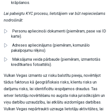
krāpšanos.
Lai pabeigtu KYC procesu, lietotājiem var būt nepieciešams
nodrošināt:
Personu apliecinoši dokumenti (piemēram, pase vai ID
karte).
Adreses apliecinājums (piemēram, komunālo
pakalpojumu rēķins).
Maksājuma veida pārbaude (piemēram, izmantotās
kredītkartes fotoattēls).
Vulkan Vegas izmanto uz risku balstītu pieeju, novērtējot
tādus faktorus kā ģeogrāfiskais risks, klientu risks un
darījumu risks, lai identificētu iespējamos draudus. Tas
ietver lietotāju novērtēšanu no augsta riska jurisdikcijām un
viņu darbību uzraudzību, lai atklātu aizdomīgas darbības.
Vulkan Vegas nepārtraukti uzrauga lietotāju aktivitātes, lai